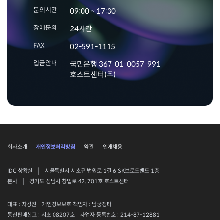
문의시간
09:00 ~ 17:30
장애문의
24시간
FAX
02-591-1115
입금안내
국민은행 367-01-0057-991
호스트센터(주)
회사소개
개인정보처리방침
약관
인재채용
|
IDC 상황실
서울특별시 서초구 법원로 1길 6 SK브로드밴드 1층
|
본사
경기도 성남시 창업로 42, 701호 호스트센터
대표 : 차성진
개인정보보호 책임자 : 남궁정태
통신판매신고 : 서초 08207호
사업자 등록번호 : 214-87-12881