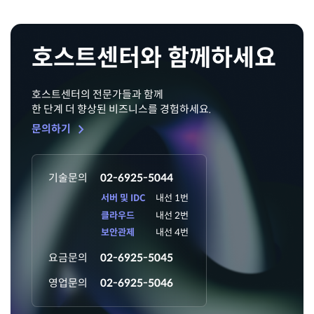
호스트센터와 함께하세요
호스트센터의 전문가들과 함께
한 단계 더 향상된 비즈니스를 경험하세요.
chevron_right
문의하기
기술문의
02-6925-5044
서버 및 IDC
내선 1번
클라우드
내선 2번
보안관제
내선 4번
요금문의
02-6925-5045
영업문의
02-6925-5046