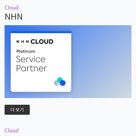
Cloud
NHN
더 보기
Cloud